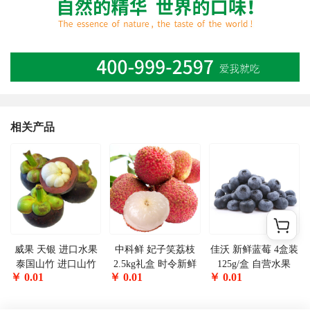
相关产品
威果 天银 进口水果
中科鲜 妃子笑荔枝
佳沃 新鲜蓝莓 4盒装
泰国山竹 进口山竹
2.5kg礼盒 时令新鲜
125g/盒 自营水果
￥
0.01
￥
0.01
￥
0.01
果中皇后 4斤装
水果