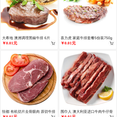
大希地 澳洲调理黑椒牛排 6片
喜力虎 家庭牛排套餐5份装750g
780g
￥0.01元
￥0.01元
恒都 有机切片去骨眼肉 原切牛排
围巾人 澳大利亚进口牛肉牛仔骨
(不含料包)500g
￥0.01元
（原切） 500g
￥0.01元