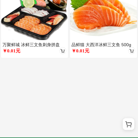
万聚鲜城 冰鲜三文鱼刺身拼盘
品鲜猫 大西洋冰鲜三文鱼 500g
500g 刺身套餐生鱼片 海鲜水
￥0.01元
刺身中段 海鲜生鱼片
￥0.01元