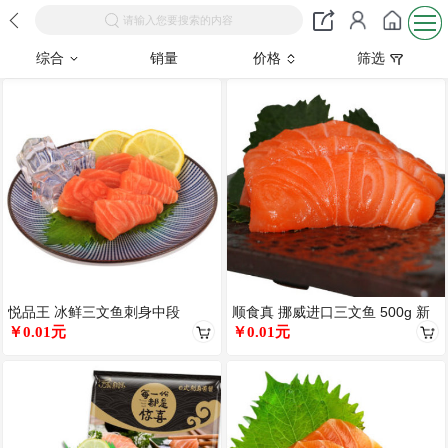
请输入您要搜索的内容
综合
销量
价格
筛选
悦品王 冰鲜三文鱼刺身中段
顺食真 挪威进口三文鱼 500g 新
500g 生鱼片 海鲜水产
￥0.01元
鲜刺身三文鱼冰鲜中段现杀
￥0.01元